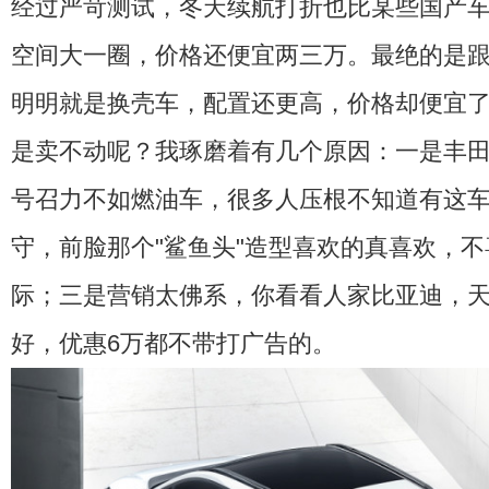
经过严苛测试，冬天续航打折也比某些国产车强
空间大一圈，价格还便宜两三万。最绝的是跟自
明明就是换壳车，配置还更高，价格却便宜
是卖不动呢？我琢磨着有几个原因：一是丰
号召力不如燃油车，很多人压根不知道有这
守，前脸那个"鲨鱼头"造型喜欢的真喜欢，
际；三是营销太佛系，你看看人家比亚迪，
好，优惠6万都不带打广告的。