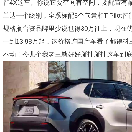
智4X这车。你说它要空间有空间，要配置有配
兰达一个级别，全系标配8个气囊和T-Pilot
规格搁合资品牌里少说也得30万往上，现在
干到13.98万起，这价格连国产车看了都得
不动！今儿个我老王就好好掰扯掰扯这车到