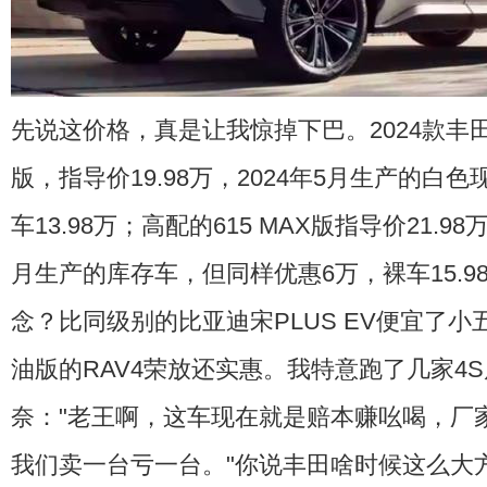
先说这价格，真是让我惊掉下巴。2024款丰田铂智
版，指导价19.98万，2024年5月生产的白
车13.98万；高配的615 MAX版指导价21.98
月生产的库存车，但同样优惠6万，裸车15.9
念？比同级别的比亚迪宋PLUS EV便宜了
油版的RAV4荣放还实惠。我特意跑了几家4
奈："老王啊，这车现在就是赔本赚吆喝，厂
我们卖一台亏一台。"你说丰田啥时候这么大